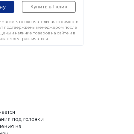
Купить в 1 клик
ину
мание, что окончательная стоимость
удут подтверждены менеджером после
Цены и наличие товаров на сайте и в
инах могут различаться.
чается
ания под головки
ления на
или