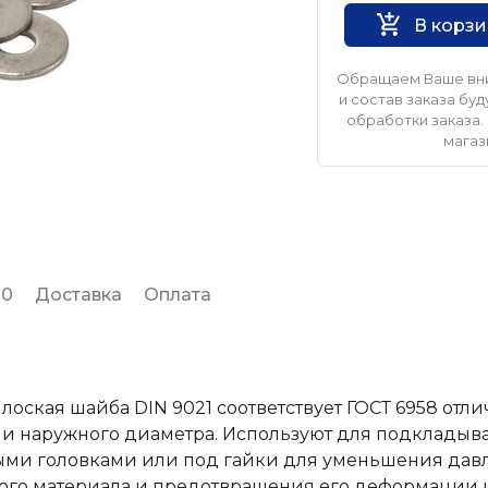
В корз
Обращаем Ваше вни
и состав заказа б
обработки заказа. 
магаз
 0
Доставка
Оплата
оская шайба DIN 9021 соответствует ГОСТ 6958 отли
 наружного диаметра. Используют для подкладыв
ными головками или под гайки для уменьшения дав
ого материала и предотвращения его деформации 