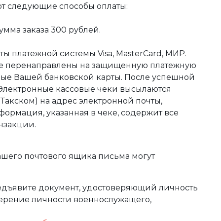
ют следующие способы оплаты:
мма заказа 300 рублей.
ы платежной системы Visa, MasterCard, МИР.
те перенаправлены на защищенную платежную
ные Вашей банковской карты. После успешной
 Электронные кассовые чеки высылаются
акском) на адрес электронной почты,
формация, указанная в чеке, содержит все
нзакции.
ашего почтового ящика письма могут
редъявите документ, удостоверяющий личность
оверение личности военнослужащего,