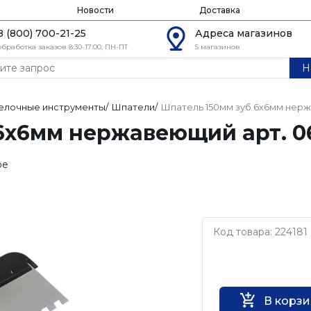
Новости
Доставка
8 (800) 700-21-25
Адреса магазинов
обработка заказов 8:30-17:00, ПН-ПТ
5 магазинов
Н
елочные инструменты
/
Шпатели
/
Шпатель 150мм зуб 6х6мм нерж
6х6мм нержавеющий арт. 06
ое
Код товара: 224181
Нет бренда
В корз