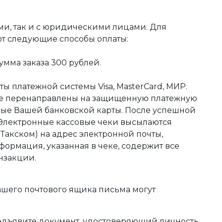
ми, так и с юридическими лицами. Для
ют следующие способы оплаты:
мма заказа 300 рублей.
ы платежной системы Visa, MasterCard, МИР.
те перенаправлены на защищенную платежную
ные Вашей банковской карты. После успешной
 Электронные кассовые чеки высылаются
акском) на адрес электронной почты,
формация, указанная в чеке, содержит все
нзакции.
ашего почтового ящика письма могут
редъявите документ, удостоверяющий личность