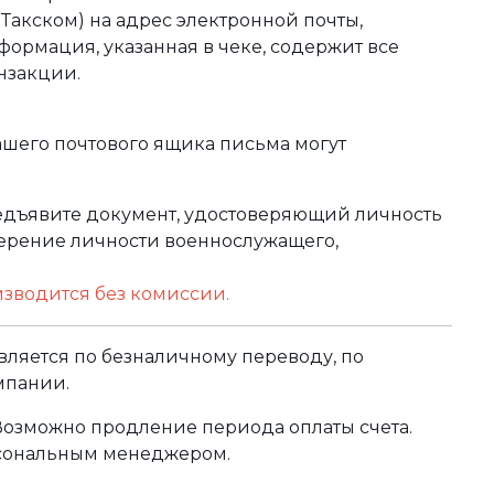
акском) на адрес электронной почты,
формация, указанная в чеке, содержит все
нзакции.
ашего почтового ящика письма могут
редъявите документ, удостоверяющий личность
оверение личности военнослужащего,
изводится без комиссии.
ляется по безналичному переводу, по
мпании.
 Возможно продление периода оплаты счета.
рсональным менеджером.