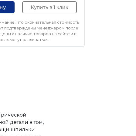
Купить в 1 клик
ину
мание, что окончательная стоимость
удут подтверждены менеджером после
Цены и наличие товаров на сайте и в
инах могут различаться.
етрической
ой детали в том,
омощи шпильки