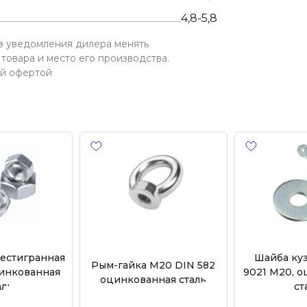
4,8-5,8
ез уведомления дилера менять
товара и место его производства.
ой офертой
естигранная
Шайба ку
Рым-гайка М20 DIN 582
цинкованная
9021 М20, 
оцинкованная сталь
аль
ст