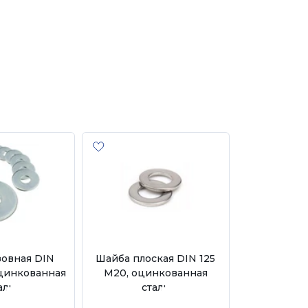
зовная DIN
Шайба плоская DIN 125
оцинкованная
М20, оцинкованная
аль
сталь