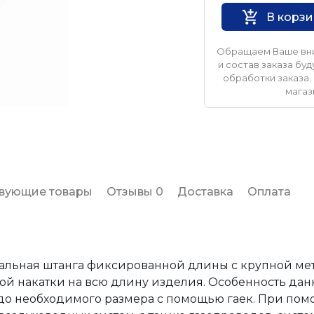
В корз
Обращаем Ваше вни
и состав заказа б
обработки заказа. 
магаз
твующие товары
Отзывы 0
Доставка
Оплата
тальная штанга фиксированной длины с крупной м
й накатки на всю длину изделия. Особенность данн
 до необходимого размера с помощью гаек. При п