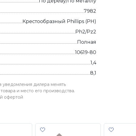
По дереву/По металлу
7982
Крестообразный Phillips (PH)
Ph2/Pz2
Полная
10619-80
1,4
8,1
ез уведомления дилера менять
товара и место его производства.
ой офертой