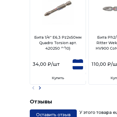
Бита 1/4'' E6,3 Pz2х50мм
Бита Ph2
Quadro Torsion арт.
Ritter Wek
420250 (1/10)
HV900 CoN
34,00 ₽
/шт
110,00 ₽
/ш
Купить
Куп
Отзывы
У этого товара 
Оставить отзыв