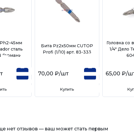
/Ph2-45мм
Головка со 
Бита Pz2х50мм CUTOP
ador сталь
1/4" Дело 
Profi (1/10) арт. 83-333
 Германия
60
т
70,00 ₽
/шт
65,00 ₽
/ш
ить
Купить
Ку
еще нет отзывов — ваш может стать первым