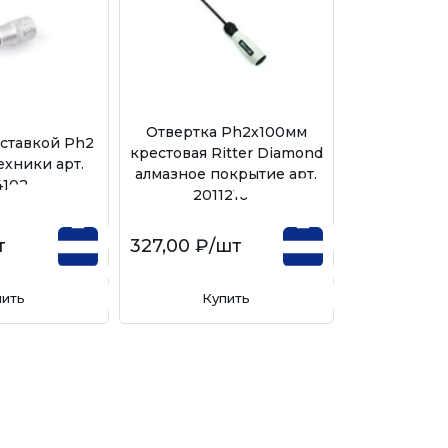
Отвертка Ph2х100мм
вставкой Ph2
Отвертка
крестовая Ritter Diamond
Техники арт.
крестов
алмазное покрытие арт.
4102
Hercules ар
20112100
т
327,00 ₽
/шт
160,00 ₽
/
пить
Купить
Ку