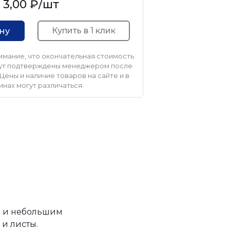
3,00 ₽
/шт
Купить в 1 клик
ину
мание, что окончательная стоимость
удут подтверждены менеджером после
Цены и наличие товаров на сайте и в
инах могут различаться.
ой и небольшим
и листы.