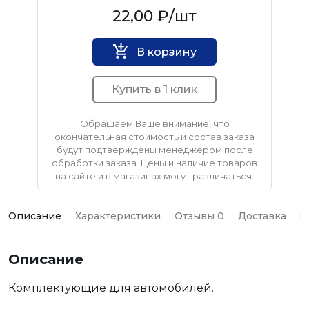
Нет бренда
22,00 ₽
/шт
В корзину
Купить в 1 клик
Обращаем Ваше внимание, что
окончательная стоимость и состав заказа
будут подтверждены менеджером после
обработки заказа. Цены и наличие товаров
на сайте и в магазинах могут различаться.
Описание
Характеристики
Отзывы 0
Доставка
О
Описание
Комплектующие для автомобилей.