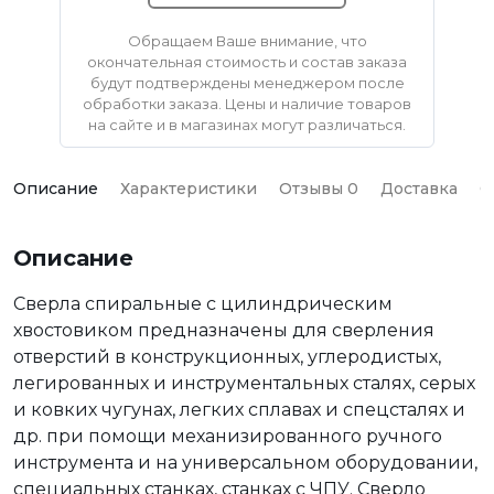
Обращаем Ваше внимание, что
окончательная стоимость и состав заказа
будут подтверждены менеджером после
обработки заказа. Цены и наличие товаров
на сайте и в магазинах могут различаться.
Описание
Характеристики
Отзывы 0
Доставка
О
Описание
Сверла спиральные с цилиндрическим
хвостовиком предназначены для сверления
отверстий в конструкционных, углеродистых,
легированных и инструментальных сталях, серых
и ковких чугунах, легких сплавах и спецсталях и
др. при помощи механизированного ручного
инструмента и на универсальном оборудовании,
специальных станках, станках с ЧПУ. Сверло