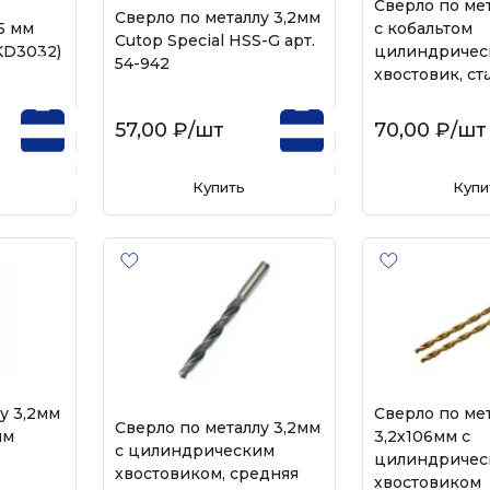
Сверло по ме
Сверло по металлу 3,2мм
5 мм
с кобальтом
Cutop Special HSS-G арт.
KD3032)
цилиндричес
54-942
хвостовик, с
57,00 ₽
/шт
70,00 ₽
/шт
Купить
Купи
у 3,2мм
Сверло по ме
Сверло по металлу 3,2мм
им
3,2х106мм с
с цилиндрическим
цилиндричес
хвостовиком, средняя
хвостовиком