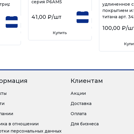
серия Р6АМ5
трид-
удлиненное с
покрытием из
41,00 ₽
/шт
титана арт. 3
100,00 ₽
/ш
Купить
Купи
ормация
Клиентам
кты
Акции
ти
Доставка
пании
Оплата
ика в отношении
Для бизнеса
отки персональных данных