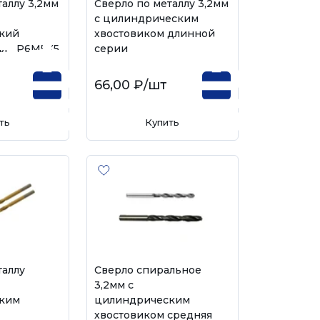
таллу 3,2мм
Сверло по металлу 3,2мм
с цилиндрическим
кий
хвостовиком длинной
таль Р6М5К5
серии
66,00 ₽
/шт
ть
Купить
таллу
Сверло спиральное
3,2мм с
ким
цилиндрическим
хвостовиком средняя