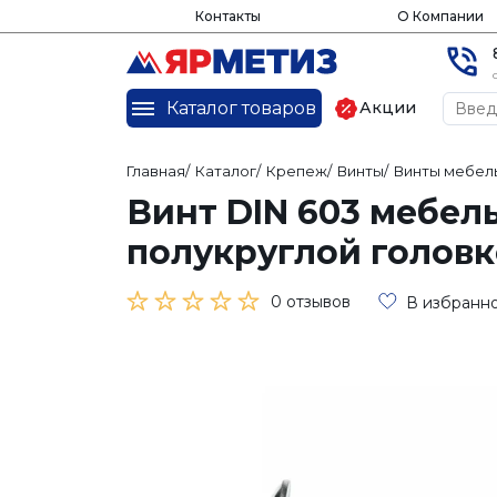
Контакты
О Компании
Каталог товаров
Акции
Главная
/
Каталог
/
Крепеж
/
Винты
/
Винты мебел
Винт DIN 603 мебел
полукруглой головк
0 отзывов
В избранн