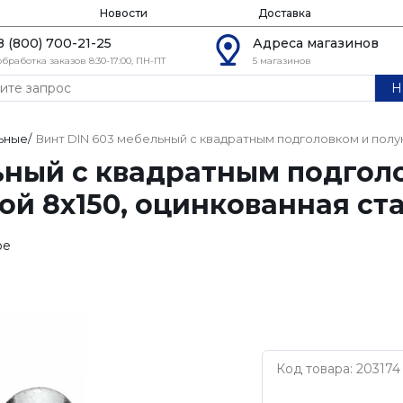
Новости
Доставка
8 (800) 700-21-25
Адреса магазинов
обработка заказов 8:30-17:00, ПН-ПТ
5 магазинов
Н
ьные
/
Винт DIN 603 мебельный с квадратным подголовком и полук
ьный с квадратным подгол
ой 8х150, оцинкованная ст
ое
Код товара: 203174