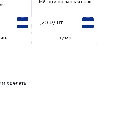
М8, оцинкованная сталь
аль
1,20 ₽
/шт
пить
Купить
ям сделать