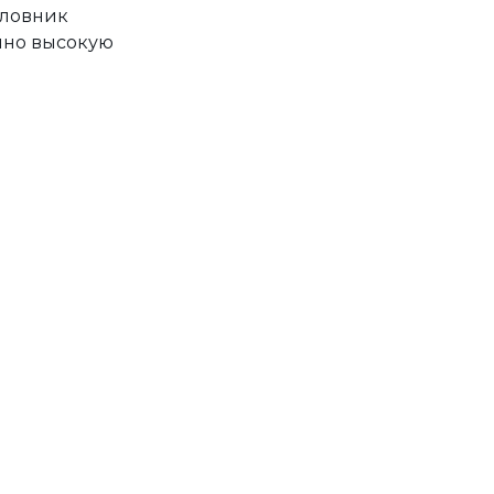
оловник
чно высокую