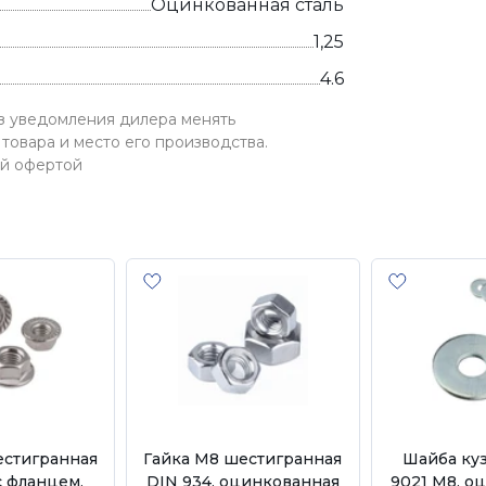
Оцинкованная сталь
1,25
4.6
ез уведомления дилера менять
товара и место его производства.
ой офертой
естигранная
Гайка М8 шестигранная
Шайба ку
с фланцем,
DIN 934, оцинкованная
9021 М8, о