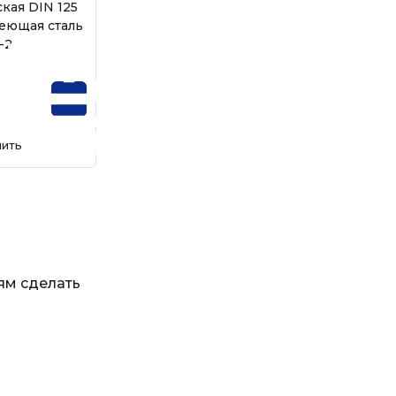
кая DIN 125
еющая сталь
-2
пить
ям сделать