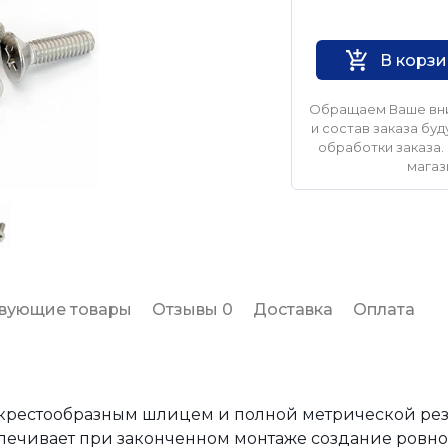
Нет бренда
В корз
Обращаем Ваше вни
и состав заказа б
обработки заказа. 
магаз
твующие товары
Отзывы 0
Доставка
Оплата
с крестообразным шлицем и полной метрической ре
спечивает при законченном монтаже создание ровно