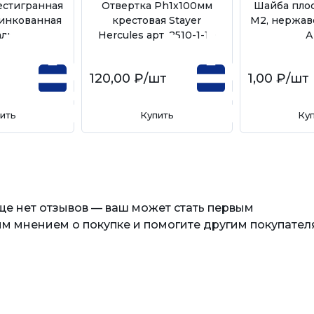
естигранная
Отвертка Ph1х100мм
Шайба плос
цинкованная
крестовая Stayer
М2, нержав
аль
Hercules арт. 2510-1-10
А
120,00 ₽
/шт
1,00 ₽
/шт
ить
Купить
Ку
еще нет отзывов — ваш может стать первым
м мнением о покупке и помогите другим покупател