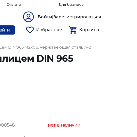
Оплата
Для бизнеса
Войти|Зарегистрироваться
Избранное
Корзина
айти
цем DIN 965 М2х06, нержавеющая сталь А-2
шлицем DIN 965
000548
нет в наличии