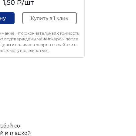
1,50 ₽
/шт
Купить в 1 клик
ину
мание, что окончательная стоимость
удут подтверждены менеджером после
Цены и наличие товаров на сайте и в
инах могут различаться.
зьбой со
й и гладкой