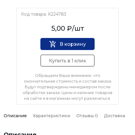
Код товара: К224783
Нет бренда
5,00 ₽
/шт
В корзину
Купить в 1 клик
Обращаем Ваше внимание, что
окончательная стоимость и состав заказа
будут подтверждены менеджером после
обработки заказа. Цены и наличие товаров
на сайте и в магазинах могут различаться.
Описание
Характеристики
Отзывы 0
Доставка
О
Описание