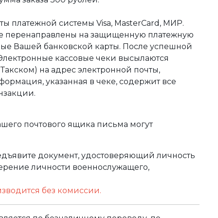
ы платежной системы Visa, MasterCard, МИР.
те перенаправлены на защищенную платежную
ные Вашей банковской карты. После успешной
 Электронные кассовые чеки высылаются
акском) на адрес электронной почты,
формация, указанная в чеке, содержит все
нзакции.
ашего почтового ящика письма могут
редъявите документ, удостоверяющий личность
оверение личности военнослужащего,
изводится без комиссии.