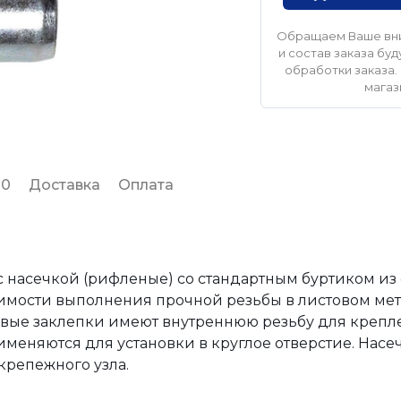
Обращаем Ваше вни
и состав заказа б
обработки заказа. 
магаз
 0
Доставка
Оплата
 насечкой (рифленые) со стандартным буртиком из 
мости выполнения прочной резьбы в листовом мета
вые заклепки имеют внутреннюю резьбу для крепл
няются для установки в круглое отверстие. Насеч
крепежного узла.