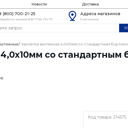
Новости
Доставка
8 (800) 700-21-25
Адреса магазинов
обработка заказов 8:30-17:00, ПН-ПТ
5 магазинов
Н
 вытяжные
/
Заклёпка вытяжная 4,0х10мм со стандартным бортиком
4,0х10мм со стандартным б
ое
Код товара: 214575