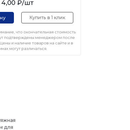
4,00 ₽
/шт
Купить в 1 клик
ину
мание, что окончательная стоимость
удут подтверждены менеджером после
Цены и наличие товаров на сайте и в
инах могут различаться.
тяжная
м для