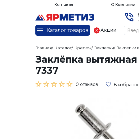
Контакты
О Компании
Каталог товаров
Акции
Главная
/
Каталог
/
Крепеж
/
Заклепки
/
Заклепки
Заклёпка вытяжная 
7337
0 отзывов
В избранн