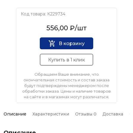
Код товара: К229734
СИБРТЕХ
556,00 ₽
/шт
В корзину
Купить в 1 клик
Обращаем Ваше внимание, что
окончательная стоимость и состав заказа
будут подтверждены менеджером после
обработки заказа. Цены и наличие товаров
на сайте и в магазинах могут различаться.
Описание
Характеристики
Отзывы 0
Доставка
О
Описание