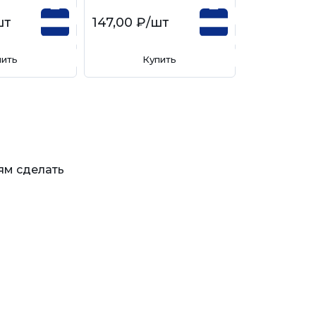
шт
147,00 ₽
/шт
140,00 ₽
/
пить
Купить
Ку
ям сделать