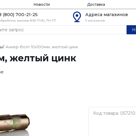
Новости
Доставка
8 (800) 700-21-25
Адреса магазинов
обработка заказов 8:30-17:00, ПН-ПТ
5 магазинов
Н
ты
/
Анкер-болт 10х100мм, желтый цинк
м, желтый цинк
ое
Код товара: 057210
Нет бренда