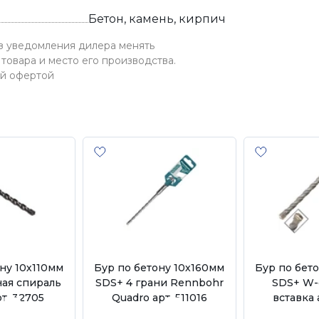
Бетон, камень, кирпич
ез уведомления дилера менять
товара и место его производства.
ой офертой
ну 10х110мм
Бур по бетону 10х160мм
Бур по бет
ая спираль
SDS+ 4 грани Rennbohr
SDS+ W-
т. 32705
Quadro арт. 511016
вставка 