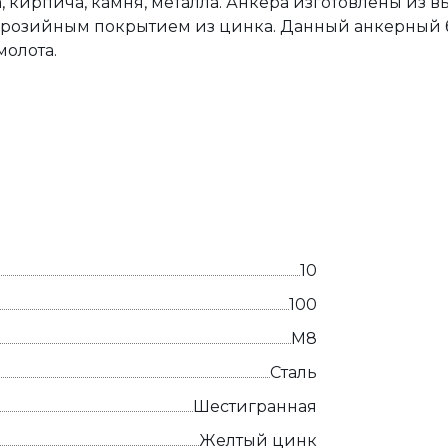
, кирпича, камня, металла. Анкера изготовлены из 
ррозийным покрытием из цинка. Данный анкерный 
молота.
10
100
М8
Сталь
Шестигранная
Желтый цинк