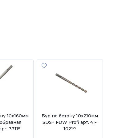
ону 10х160мм
Бур по бетону 10х210мм
Бур по бет
образная
SDS+ FDW Profi арт. 41-
SDS+ Hag
арт. 33115
10210
56