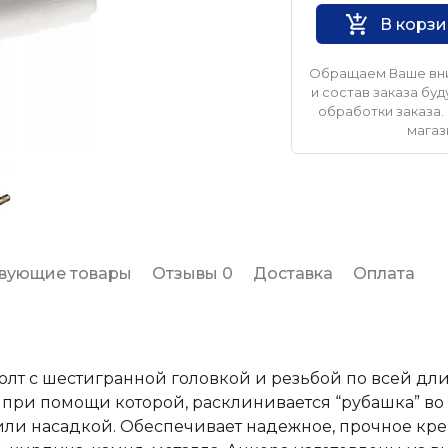
В корз
Обращаем Ваше вни
и состав заказа б
обработки заказа. 
магаз
твующие товары
Отзывы 0
Доставка
Оплата
олт с шестигранной головкой и резьбой по всей дл
, при помощи которой, расклинивается “рубашка” во
или насадкой. Обеспечивает надежное, прочное кр