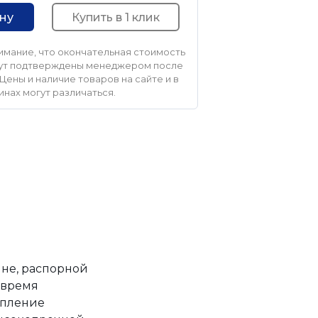
Купить в 1 клик
ину
мание, что окончательная стоимость
удут подтверждены менеджером после
Цены и наличие товаров на сайте и в
инах могут различаться.
ине, распорной
 время
епление