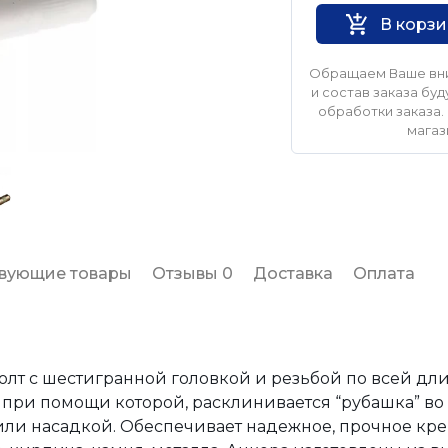
В корз
Обращаем Ваше вни
и состав заказа б
обработки заказа. 
магаз
твующие товары
Отзывы 0
Доставка
Оплата
олт с шестигранной головкой и резьбой по всей дл
, при помощи которой, расклинивается “рубашка” во
или насадкой. Обеспечивает надежное, прочное кр