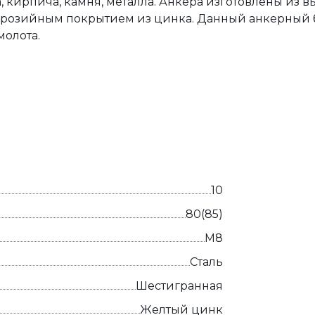
, кирпича, камня, металла. Анкера изготовлены из 
ррозийным покрытием из цинка. Данный анкерный 
молота.
10
80(85)
М8
Сталь
Шестигранная
Желтый цинк