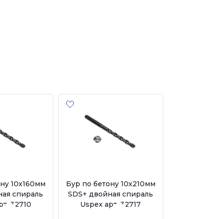
ону 10х160мм
Бур по бетону 10х210мм
Бур по бет
ная спираль
SDS+ двойная спираль
SDS+ CUTOP
рт. 32710
Uspex арт. 32717
арт. 4