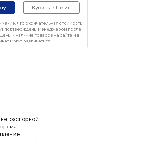
Купить в 1 клик
ину
мание, что окончательная стоимость
удут подтверждены менеджером после
Цены и наличие товаров на сайте и в
инах могут различаться.
ине, распорной
 время
епление