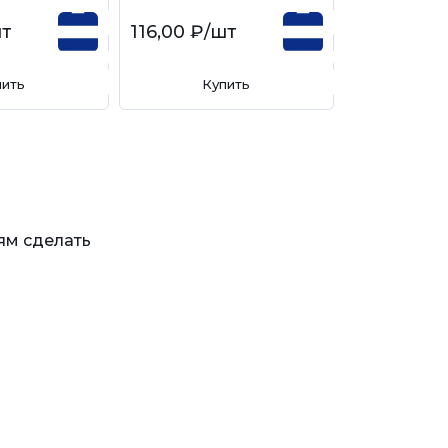
шт
116,00 ₽
/шт
253,00 ₽
/
пить
Купить
Ку
ям сделать