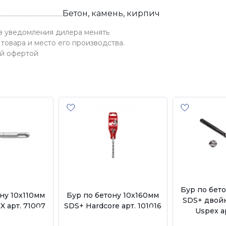
Бетон, камень, кирпич
ез уведомления дилера менять
товара и место его производства.
ой офертой
Бур по бет
ну 10х110мм
Бур по бетону 10х160мм
SDS+ двой
 арт. 71007
SDS+ Hardcore арт. 101016
Uspex а