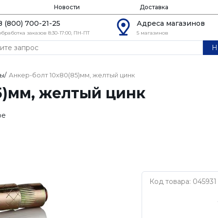
Новости
Доставка
8 (800) 700-21-25
Адреса магазинов
обработка заказов 8:30-17:00, ПН-ПТ
5 магазинов
Н
ты
/
Анкер-болт 10х80(85)мм, желтый цинк
5)мм, желтый цинк
ое
Код товара: 045931
Нет бренда