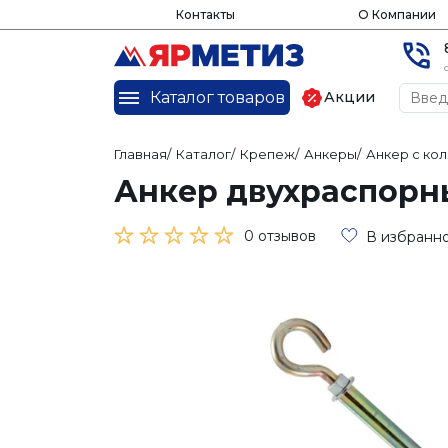
Контакты
О Компании
Каталог товаров
Акции
Главная
/
Каталог
/
Крепеж
/
Анкеры
/
Анкер с ко
Анкер двухраспорны
0 отзывов
В избранн