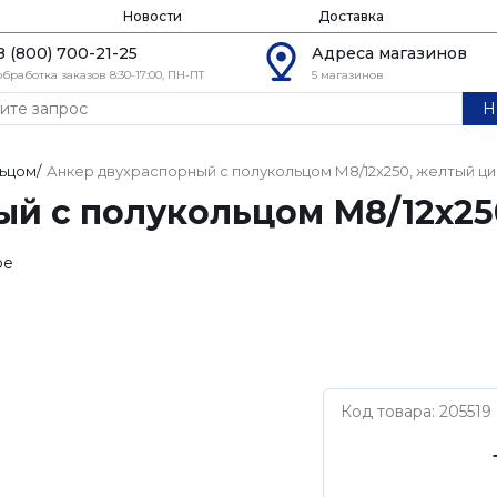
Новости
Доставка
8 (800) 700-21-25
Адреса магазинов
обработка заказов 8:30-17:00, ПН-ПТ
5 магазинов
Н
льцом
/
Анкер двухраспорный с полукольцом М8/12х250, желтый ци
й с полукольцом М8/12х25
ое
Код товара: 205519
Нет бренда