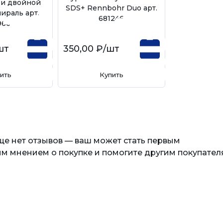
и двойной
SDS+ Rennbohr Duo арт.
ираль арт.
681246
966
шт
350,00 ₽
/шт
ить
Купить
еще нет отзывов — ваш может стать первым
м мнением о покупке и помогите другим покупател