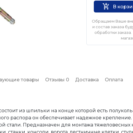
В корз
Обращаем Ваше вни
и состав заказа б
обработки заказа. 
магаз
твующие товары
Отзывы 0
Доставка
Оплата
остоит из шпильки на конце которой есть полуколь
йного распора он обеспечивает надежное крепление.
ой стали. Предназначен для монтажа тяжеловесных
и, станки, консоли, ворота, лестничные клетки, сту