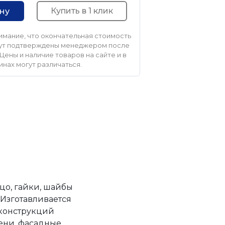
Купить в 1 клик
ину
мание, что окончательная стоимость
удут подтверждены менеджером после
Цены и наличие товаров на сайте и в
инах могут различаться.
цо, гайки, шайбы
 Изготавливается
 конструкций
пени, фасадные