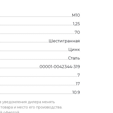
М10
1,25
70
Шестигранная
Цинк
Сталь
00001-0042344-319
7
17
10.9
ез уведомления дилера менять
товара и место его производства.
ой офертой