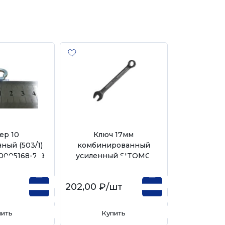
ер 10
Ключ 17мм
Ключ гаечн
ный (503/1)
комбинированный
17х19м
-0005168-719
усиленный SITOMO
202,00 ₽
/шт
225,00 ₽
/
пить
Купить
Ку