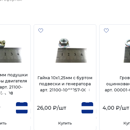
25мм подушки
Гайка 10х1,25мм с буртом
Гров
ы двигателя
подвески и генератора
оцинкован
арт. 21100-
арт. 21100-1001257-008
арт. 00001
37-008
т
26,00 ₽
/шт
4,00 ₽
/шт
ить
Купить
Ку