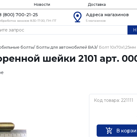
Новости
Доставка
8 (800) 700-21-25
Адреса магазинов
обработка заказов 8:30-17:00, ПН-ПТ
5 магазинов
Н
обильные болты
/
Болты для автомобилей ВАЗ
/
Болт 10х70х1,25мм
оренной шейки 2101 арт. 00
ое
Код товара: 221111
Нет бренда
В корз