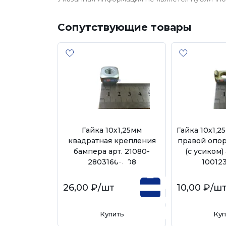
Сопутствующие товары
Гайка 10х1,25мм
Гайка 10х1,
квадратная крепления
правой опор
бампера арт. 21080-
(с усиком) 
2803166-008
10012
26,00 ₽
/шт
10,00 ₽
/ш
Купить
Куп