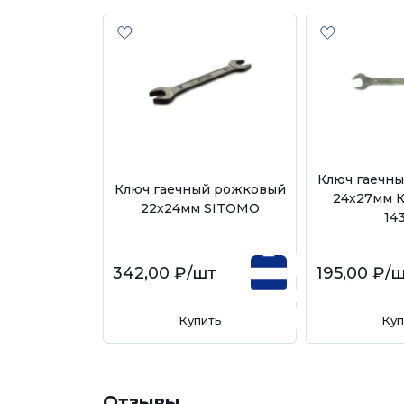
Ключ гаечн
Ключ гаечный рожковый
24х27мм К
22х24мм SITOMO
14
342,00 ₽
/шт
195,00 ₽
/
Купить
Куп
Отзывы