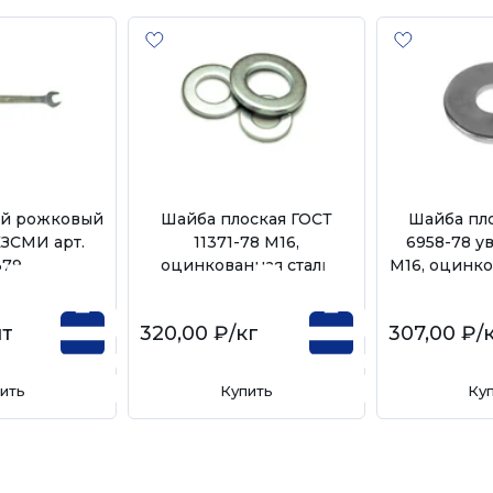
ый рожковый
Шайба плоская ГОСТ
Шайба пл
ЗСМИ арт.
11371-78 М16,
6958-78 у
379
оцинкованная сталь
М16, оцинко
шт
320,00 ₽
/кг
307,00 ₽
/
ить
Купить
Ку