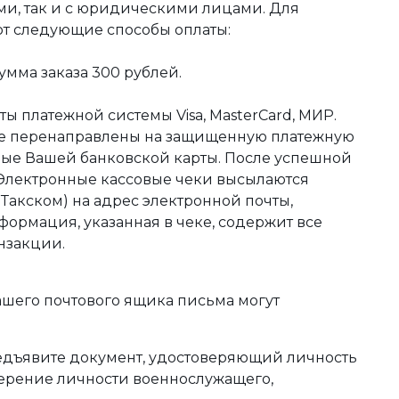
ми, так и с юридическими лицами. Для
ют следующие способы оплаты:
мма заказа 300 рублей.
ы платежной системы Visa, MasterCard, МИР.
те перенаправлены на защищенную платежную
ные Вашей банковской карты. После успешной
 Электронные кассовые чеки высылаются
акском) на адрес электронной почты,
формация, указанная в чеке, содержит все
нзакции.
ашего почтового ящика письма могут
редъявите документ, удостоверяющий личность
оверение личности военнослужащего,