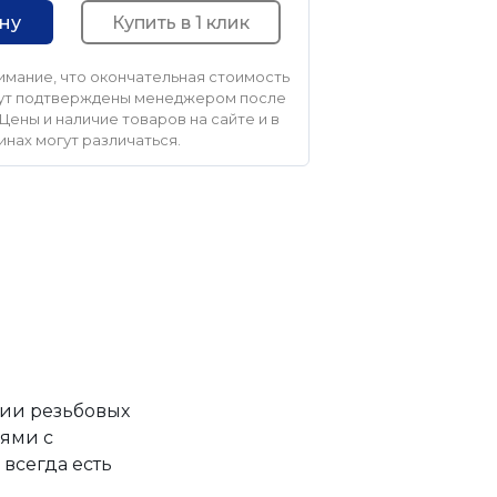
Купить в 1 клик
ину
мание, что окончательная стоимость
удут подтверждены менеджером после
Цены и наличие товаров на сайте и в
инах могут различаться.
ции резьбовых
ями с
всегда есть