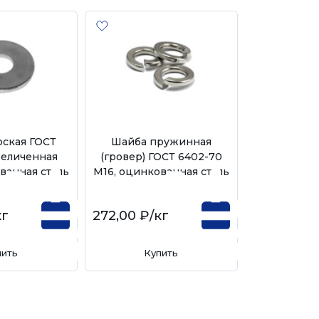
оская ГОСТ
Шайба пружинная
величенная
(гровер) ГОСТ 6402-70
ванная сталь
М16, оцинкованная сталь
кг
272,00 ₽
/кг
пить
Купить