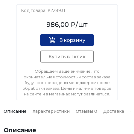
Код товара: К228931
InWork
986,00 ₽
/шт
В корзину
Купить в 1 клик
Обращаем Ваше внимание, что
окончательная стоимость и состав заказа
будут подтверждены менеджером после
обработки заказа. Цены и наличие товаров
на сайте и в магазинах могут различаться.
Описание
Характеристики
Отзывы 0
Доставка
О
Описание