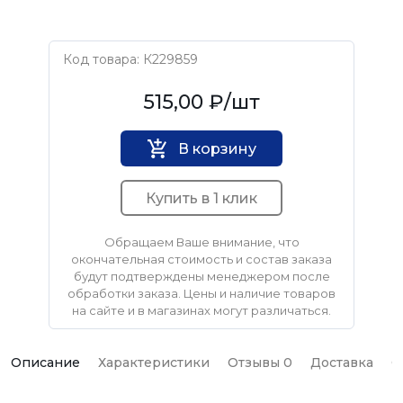
Код товара: К229859
TeRma
515,00 ₽
/шт
В корзину
Купить в 1 клик
Обращаем Ваше внимание, что
окончательная стоимость и состав заказа
будут подтверждены менеджером после
обработки заказа. Цены и наличие товаров
на сайте и в магазинах могут различаться.
Описание
Характеристики
Отзывы 0
Доставка
О