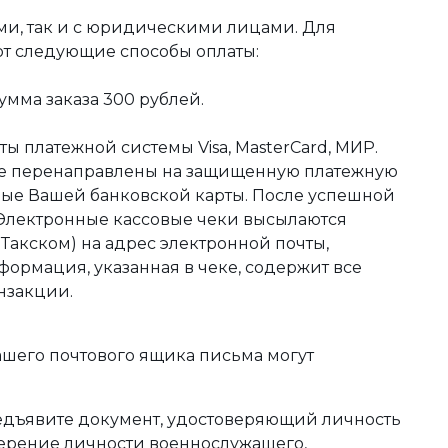
ми, так и с юридическими лицами. Для
ют следующие способы оплаты:
мма заказа 300 рублей.
ы платежной системы Visa, MasterCard, МИР.
те перенаправлены на защищенную платежную
ные Вашей банковской карты. После успешной
 Электронные кассовые чеки высылаются
акском) на адрес электронной почты,
формация, указанная в чеке, содержит все
нзакции.
ашего почтового ящика письма могут
редъявите документ, удостоверяющий личность
оверение личности военнослужащего,