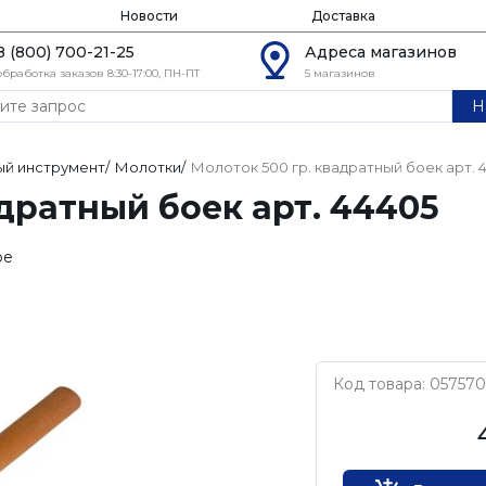
Новости
Доставка
8 (800) 700-21-25
Адреса магазинов
обработка заказов 8:30-17:00, ПН-ПТ
5 магазинов
Н
й инструмент
/
Молотки
/
Молоток 500 гр. квадратный боек арт. 
адратный боек арт. 44405
ое
Код товара: 057570
Арефино (Росси