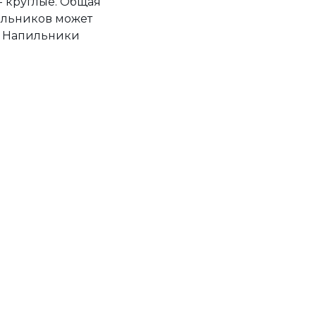
 - круглые. Общая
пильников может
м. Напильники