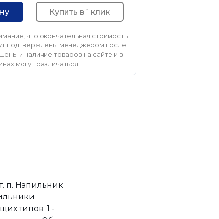
Купить в 1 клик
ину
мание, что окончательная стоимость
удут подтверждены менеджером после
Цены и наличие товаров на сайте и в
инах могут различаться.
т. п. Напильник
пильники
их типов: 1 -