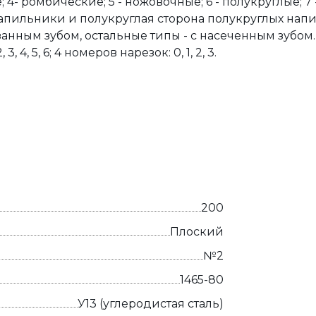
; 4- ромбические; 5 - ножовочные; 6 - полукруглые; 7
 напильники и полукруглая сторона полукруглых на
занным зубом, остальные типы - с насеченным зубо
, 4, 5, 6; 4 номеров нарезок: 0, 1, 2, 3.
200
Плоский
№2
1465-80
У13 (углеродистая сталь)