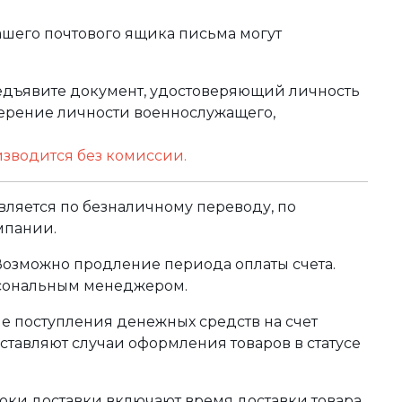
ашего почтового ящика письма могут
редъявите документ, удостоверяющий личность
оверение личности военнослужащего,
изводится без комиссии.
ляется по безналичному переводу, по
мпании.
 Возможно продление периода оплаты счета.
рсональным менеджером.
сле поступления денежных средств на счет
тавляют случаи оформления товаров в статусе
оки доставки включают время доставки товара