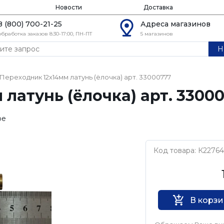
Новости
Доставка
8 (800) 700-21-25
Адреса магазинов
обработка заказов 8:30-17:00, ПН-ПТ
5 магазинов
Н
Переходник 12х14мм латунь (ёлочка) арт. 33000777
латунь (ёлочка) арт. 3300
ое
Код товара: К22764
Нет бренда
В корз