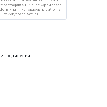
мание, что окончательная стоимость
удут подтверждены менеджером после
Цены и наличие товаров на сайте и в
инах могут различаться.
или соединения