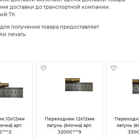
ремя доставки до транспортной компании.
ий ТК.
для получения товара предоставляет
ли печать.
к 10х12мм
Переходник 12х12мм
Переходн
очка) арт.
латунь (ёлочка) арт.
латунь (ё
0302
32000309
330