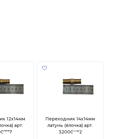
ик 12х14мм
Переходник 14х14мм
Переходн
лочка) арт.
латунь (ёлочка) арт.
латунь (ё
00777
32000482
320