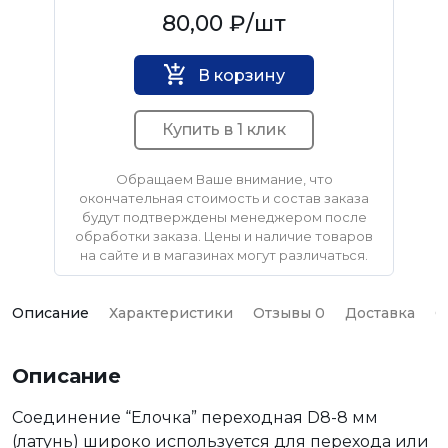
Нет бренда
80,00 ₽
/шт
В корзину
Купить в 1 клик
Обращаем Ваше внимание, что
окончательная стоимость и состав заказа
будут подтверждены менеджером после
обработки заказа. Цены и наличие товаров
на сайте и в магазинах могут различаться.
Описание
Характеристики
Отзывы 0
Доставка
О
Описание
Соединение “Елочка” переходная D8-8 мм
(латунь) широко используется для перехода или