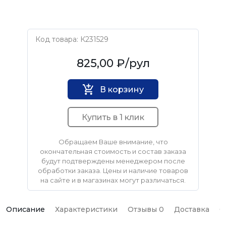
Код товара: К231529
Нет бренда
825,00 ₽
/рул
В корзину
Купить в 1 клик
Обращаем Ваше внимание, что
окончательная стоимость и состав заказа
будут подтверждены менеджером после
обработки заказа. Цены и наличие товаров
на сайте и в магазинах могут различаться.
Описание
Характеристики
Отзывы 0
Доставка
О