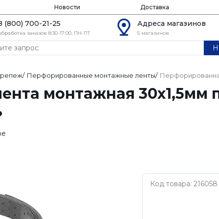
Новости
Доставка
8 (800) 700-21-25
Адреса магазинов
обработка заказов 8:30-17:00, ПН-ПТ
5 магазинов
Н
крепеж
/
Перфорированные монтажные ленты
/
Перфорированная
ента монтажная 30х1,5мм 
ь
ое
Код товара: 216058
Нет бренда