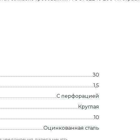
30
1,5
С перфорацией
Круглая
10
Оцинкованная сталь
ез уведомления дилера менять