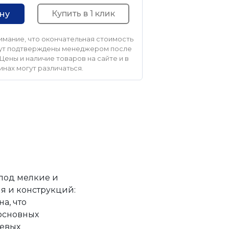
Купить в 1 клик
ину
мание, что окончательная стоимость
удут подтверждены менеджером после
Цены и наличие товаров на сайте и в
инах могут различаться.
под мелкие и
я и конструкций:
а, что
 основных
левых