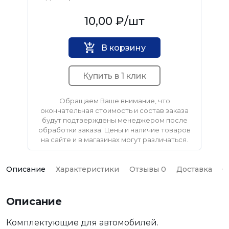
Нет бренда
10,00 ₽
/шт
В корзину
Купить в 1 клик
Обращаем Ваше внимание, что
окончательная стоимость и состав заказа
будут подтверждены менеджером после
обработки заказа. Цены и наличие товаров
на сайте и в магазинах могут различаться.
Описание
Характеристики
Отзывы 0
Доставка
О
Описание
Комплектующие для автомобилей.