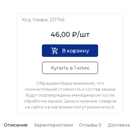
Код товара: 221746
Нет бренда
46,00 ₽
/шт
В корзину
Купить в 1 клик
Обращаем Ваше внимание, что
окончательная стоимость и состав заказа
будут подтверждены менеджером после
обработки заказа. Цены и наличие товаров
на сайте и в магазинах могут различаться.
Описание
Характеристики
Отзывы 0
Доставка
О