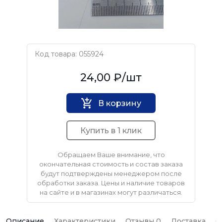
Код товара: 055924
Нет бренда
24,00 ₽
/шт
В корзину
Купить в 1 клик
Обращаем Ваше внимание, что
окончательная стоимость и состав заказа
будут подтверждены менеджером после
обработки заказа. Цены и наличие товаров
на сайте и в магазинах могут различаться.
Описание
Характеристики
Отзывы 0
Доставка
О