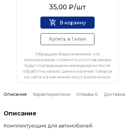
Нет бренда
35,00 ₽
/шт
В корзину
Купить в 1 клик
Обращаем Ваше внимание, что
окончательная стоимость и состав заказа
будут подтверждены менеджером после
обработки заказа. Цены и наличие товаров
на сайте и в магазинах могут различаться.
Описание
Характеристики
Отзывы 0
Доставка
О
Описание
Комплектующие для автомобилей.