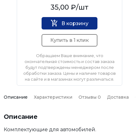
Нет бренда
35,00 ₽
/шт
В корзину
Купить в 1 клик
Обращаем Ваше внимание, что
окончательная стоимость и состав заказа
будут подтверждены менеджером после
обработки заказа. Цены и наличие товаров
на сайте и в магазинах могут различаться.
Описание
Характеристики
Отзывы 0
Доставка
О
Описание
Комплектующие для автомобилей.