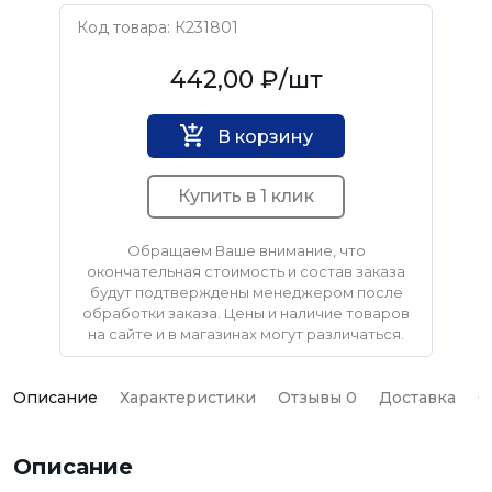
Код товара: К231801
Нет бренда
442,00 ₽
/шт
В корзину
Купить в 1 клик
Обращаем Ваше внимание, что
окончательная стоимость и состав заказа
будут подтверждены менеджером после
обработки заказа. Цены и наличие товаров
на сайте и в магазинах могут различаться.
Описание
Характеристики
Отзывы 0
Доставка
О
Описание