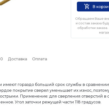
В корз
Обращаем Ваше вни
и состав заказа б
обработки заказа. 
магаз
 0
Доставка
Оплата
м имеют гораздо больший срок службы в сравнени
ердое покрытие сверел уменьшает их износ, поэто
 острыми. Применение: для сверления отверстий в с
енное. Угол заточки режущей части 118 градусов.