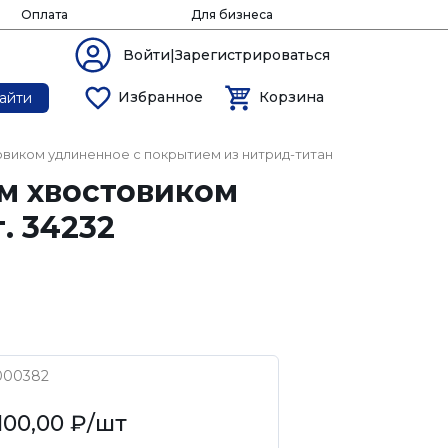
Оплата
Для бизнеса
Войти|Зарегистрироваться
Избранное
Корзина
айти
виком удлиненное с покрытием из нитрид-титана арт. 34232
им хвостовиком
. 34232
000382
100,00 ₽
/шт