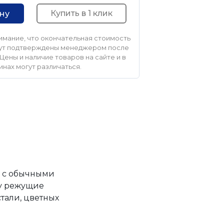
Купить в 1 клик
ину
мание, что окончательная стоимость
удут подтверждены менеджером после
Цены и наличие товаров на сайте и в
инах могут различаться.
и с обычными
му режущие
тали, цветных