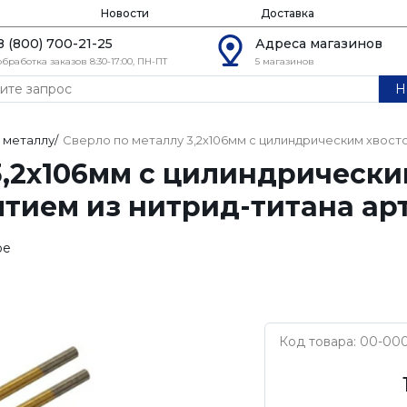
Новости
Доставка
8 (800) 700-21-25
Адреса магазинов
обработка заказов 8:30-17:00, ПН-ПТ
5 магазинов
Н
 металлу
/
Сверло по металлу 3,2х106мм с цилиндрическим хвосто
3,2х106мм с цилиндрическ
тием из нитрид-титана арт
ое
Код товара: 00-00
Нет бренда