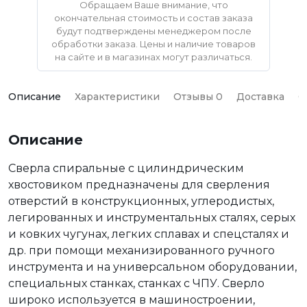
Обращаем Ваше внимание, что
окончательная стоимость и состав заказа
будут подтверждены менеджером после
обработки заказа. Цены и наличие товаров
на сайте и в магазинах могут различаться.
Описание
Характеристики
Отзывы 0
Доставка
О
Описание
Сверла спиральные с цилиндрическим
хвостовиком предназначены для сверления
отверстий в конструкционных, углеродистых,
легированных и инструментальных сталях, серых
и ковких чугунах, легких сплавах и спецсталях и
др. при помощи механизированного ручного
инструмента и на универсальном оборудовании,
специальных станках, станках с ЧПУ. Сверло
широко используется в машиностроении,