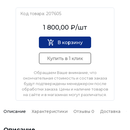
Код товара: 207605
Нет бренда
1 800,00 ₽
/шт
В корзину
Купить в 1 клик
Обращаем Ваше внимание, что
окончательная стоимость и состав заказа
будут подтверждены менеджером после
обработки заказа. Цены и наличие товаров
на сайте и в магазинах могут различаться.
Описание
Характеристики
Отзывы 0
Доставка
О
Описание