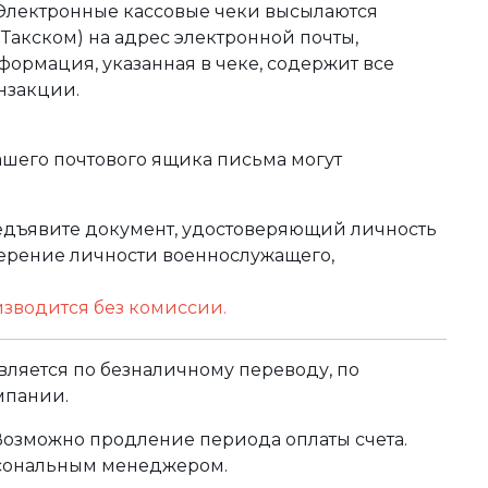
 Электронные кассовые чеки высылаются
акском) на адрес электронной почты,
формация, указанная в чеке, содержит все
нзакции.
ашего почтового ящика письма могут
редъявите документ, удостоверяющий личность
оверение личности военнослужащего,
изводится без комиссии.
ляется по безналичному переводу, по
мпании.
 Возможно продление периода оплаты счета.
рсональным менеджером.