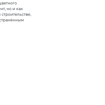
цветного
т, но и как
 строительстве,
остранённым