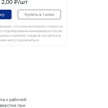
2,00 ₽
/шт
Купить в 1 клик
ину
мание, что окончательная стоимость
удут подтверждены менеджером после
Цены и наличие товаров на сайте и в
инах могут различаться.
па к рабочей
тверстие при