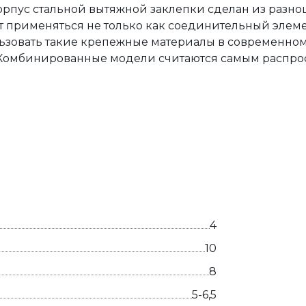
рпус стальной вытяжной заклепки сделан из разно
 применяться не только как соединительный элемен
льзовать такие крепежные материалы в современном
 Комбинированные модели считаются самым распр
4
10
8
5-6,5