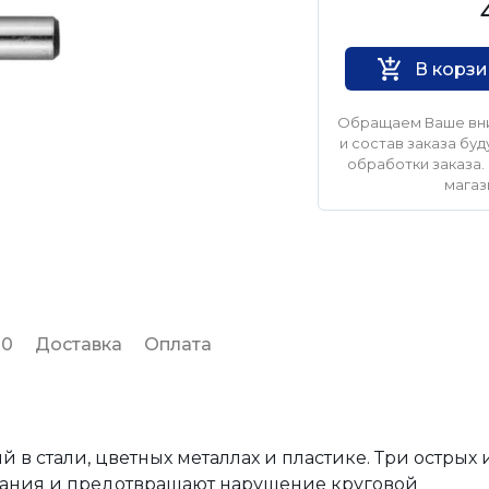
ЗУБР
В корз
Обращаем Ваше вни
и состав заказа б
обработки заказа. 
магаз
 0
Доставка
Оплата
 в стали, цветных металлах и пластике. Три острых
вания и предотвращают нарушение круговой