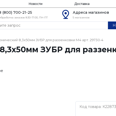
Новости
Доставка
8 (800) 700-21-25
Адреса магазинов
обработка заказов 8:30-17:00, ПН-ПТ
5 магазинов
Н
онический 8,3х50мм ЗУБР для раззенковки М4 арт. 29730-4
8,3х50мм ЗУБР для раззенк
ое
Код товара: К2287