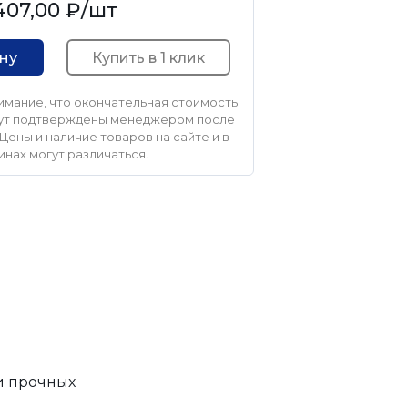
407,00 ₽
/шт
Купить в 1 клик
ину
мание, что окончательная стоимость
удут подтверждены менеджером после
Цены и наличие товаров на сайте и в
инах могут различаться.
 и прочных