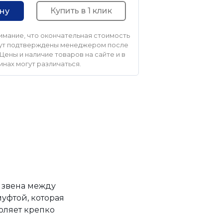
Купить в 1 клик
ину
мание, что окончательная стоимость
удут подтверждены менеджером после
Цены и наличие товаров на сайте и в
инах могут различаться.
 звена между
уфтой, которая
оляет крепко