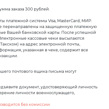
мма заказа 300 рублей.
ы платежной системы Visa, MasterCard, МИР.
те перенаправлены на защищенную платежную
ные Вашей банковской карты. После успешной
 Электронные кассовые чеки высылаются
акском) на адрес электронной почты,
формация, указанная в чеке, содержит все
нзакции.
ашего почтового ящика письма могут
редъявите документ, удостоверяющий личность
оверение личности военнослужащего,
изводится без комиссии.