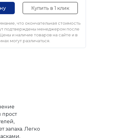
Купить в 1 клик
ину
мание, что окончательная стоимость
удут подтверждены менеджером после
Цены и наличие товаров на сайте и в
инах могут различаться.
нение
 прост
телей,
т запаха. Легко
асками.