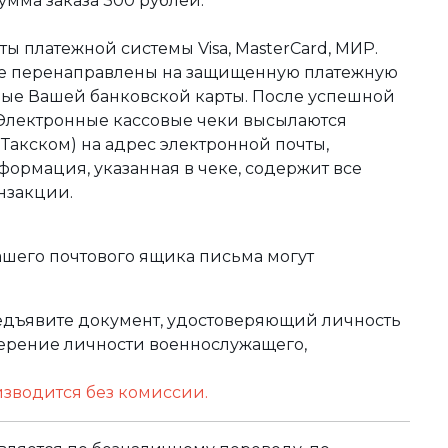
мма заказа 300 рублей.
ы платежной системы Visa, MasterCard, МИР.
те перенаправлены на защищенную платежную
ные Вашей банковской карты. После успешной
 Электронные кассовые чеки высылаются
акском) на адрес электронной почты,
формация, указанная в чеке, содержит все
нзакции.
ашего почтового ящика письма могут
редъявите документ, удостоверяющий личность
оверение личности военнослужащего,
изводится без комиссии.