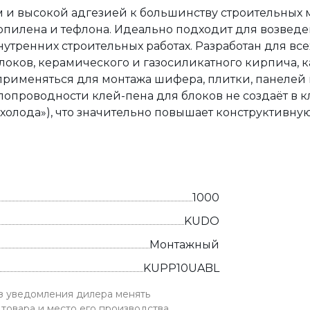
 и высокой адгезией к большинству строительных 
опилена и тефлона. Идеально подходит для возвед
утренних строительных работах. Разработан для все
блоков, керамического и газосиликатного кирпича, к
 применяться для монтажа шифера, плитки, панелей
плопроводности клей-пена для блоков не создаёт в 
холода»), что значительно повышает конструктивну
1000
KUDO
Монтажный
KUPP10UABL
ез уведомления дилера менять
товара и место его производства.