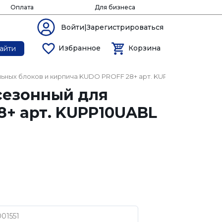
Оплата
Для бизнеса
Войти|Зарегистрироваться
Избранное
Корзина
айти
ьных блоков и кирпича KUDO PROFF 28+ арт. KUPP10UABL
сезонный для
8+ арт. KUPP10UABL
01551