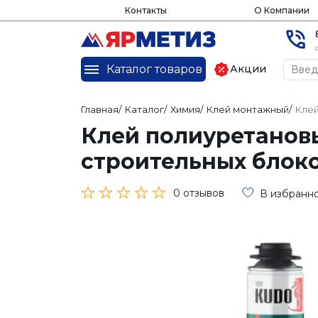
Контакты
О Компании
Каталог товаров
Акции
Главная
/
Каталог
/
Химия
/
Клей монтажный
/
Клей
Клей полиуретанов
строительных блоко
0 отзывов
В избранн