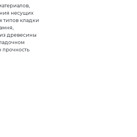
материалов,
ения несущих
х типов кладки
амня,
 из древесины
кладочном
ю прочность