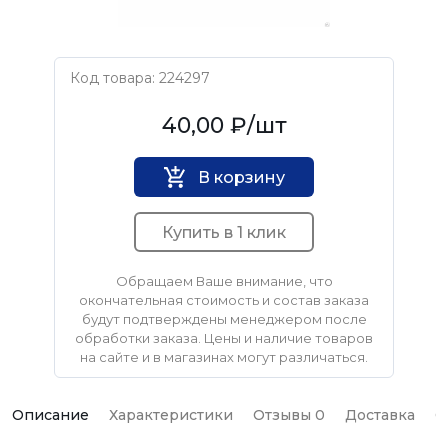
Код товара: 224297
Нет бренда
40,00 ₽
/шт
В корзину
Купить в 1 клик
Обращаем Ваше внимание, что
окончательная стоимость и состав заказа
будут подтверждены менеджером после
обработки заказа. Цены и наличие товаров
на сайте и в магазинах могут различаться.
Описание
Характеристики
Отзывы 0
Доставка
О