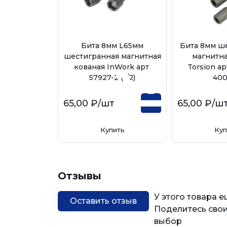
Бита 8мм L65мм
Бита 8мм ш
шестигранная магнитная
магнитна
кованая InWork арт.
Torsion ар
57927-2 (1/2)
400
65,00 ₽
/шт
65,00 ₽
/ш
Купить
Куп
Отзывы
У этого товара 
Оставить отзыв
Поделитесь свои
выбор