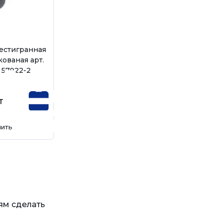
естигранная
кованая арт.
, 57922-2
т
пить
ям сделать