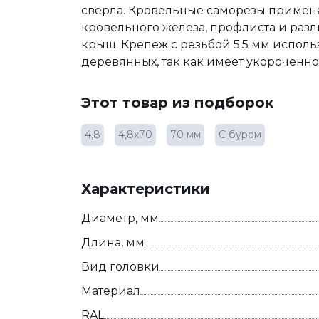
сверла. Кровельные саморезы примен
кровельного железа, профлиста и раз
крыш. Крепеж с резьбой 5.5 мм использ
деревянных, так как имеет укороченн
Этот товар из подборок
4,8
4,8х70
70 мм
С буром
Характеристики
Диаметр, мм
Длина, мм
Вид головки
Материал
RAL