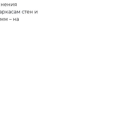
инения
аркасам стен и
мм – на