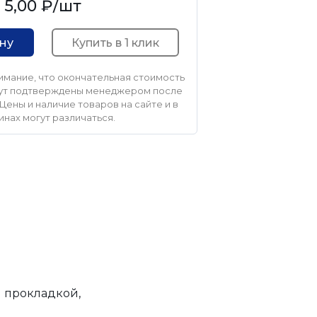
5,00 ₽
/шт
Купить в 1 клик
ину
мание, что окончательная стоимость
удут подтверждены менеджером после
Цены и наличие товаров на сайте и в
инах могут различаться.
 прокладкой,