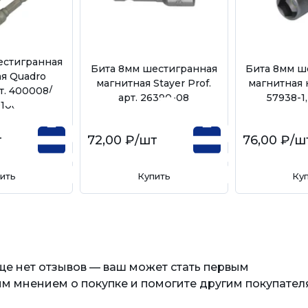
естигранная
Бита 8мм шестигранная
Бита 8мм ш
я Quadro
магнитная Stayer Prof.
магнитная 
т. 400008/
арт. 26390-08
57938-1
108
т
72,00 ₽
/шт
76,00 ₽
/ш
ить
Купить
Ку
еще нет отзывов — ваш может стать первым
м мнением о покупке и помогите другим покупател