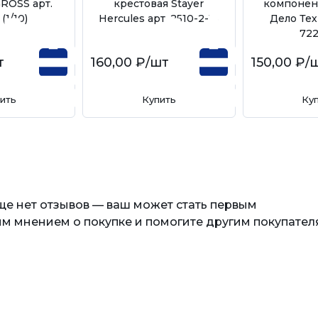
GROSS арт.
крестовая Stayer
компонен
(1/10)
Hercules арт. 2510-2-15
Дело Тех
72
т
160,00 ₽
/шт
150,00 ₽
/
ить
Купить
Ку
еще нет отзывов — ваш может стать первым
м мнением о покупке и помогите другим покупател