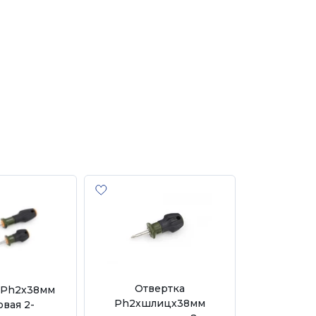
Отвертка
 Ph2х38мм
Ph2хшлицх38мм
овая 2-