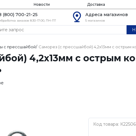
Новости
Доставка
8 (800) 700-21-25
Адреса магазинов
обработка заказов 8:30-17:00, ПН-ПТ
5 магазинов
Н
ы с прессшайбой
/
Саморез (с прессшайбой) 4,2х13мм с острым к
йбой) 4,2х13мм с острым к
ь
ое
Код товара: К22506