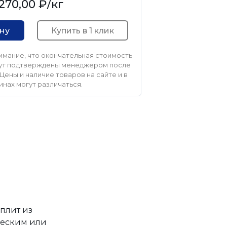
270,00 ₽
/кг
Купить в 1 клик
ину
мание, что окончательная стоимость
удут подтверждены менеджером после
Цены и наличие товаров на сайте и в
инах могут различаться.
плит из
ческим или