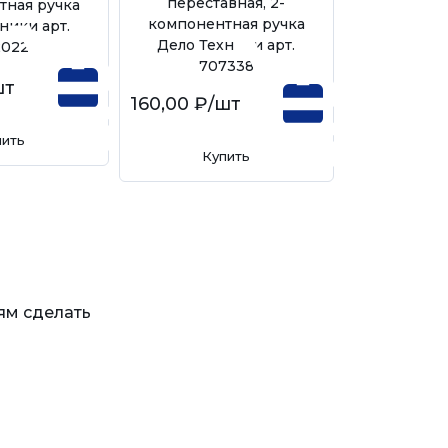
переставная, 2-
тная ручка
компонентная ручка
ники арт.
Дело Техники арт.
2022
707338
шт
160,00 ₽
/шт
пить
Купить
ям сделать