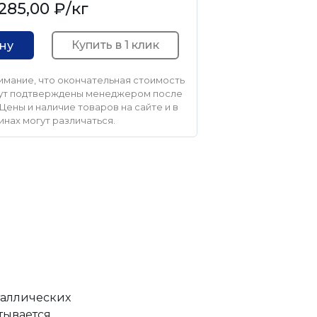
285,00 ₽
/кг
Купить в 1 клик
ину
мание, что окончательная стоимость
удут подтверждены менеджером после
Цены и наличие товаров на сайте и в
инах могут различаться.
таллических
тывается