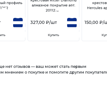
крестовая Ritter Diamond
лый профиль
крестов
алмазное покрытие арт.
11262
Hercules ар
20112100
т
327,00 ₽
/шт
150,00 ₽
/
ить
Купить
Ку
еще нет отзывов — ваш может стать первым
м мнением о покупке и помогите другим покупател