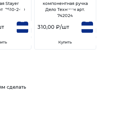
ая Stayer
компонентная ручка
т. 2510-2-10
Дело Техники арт.
742024
шт
310,00 ₽
/шт
пить
Купить
ям сделать