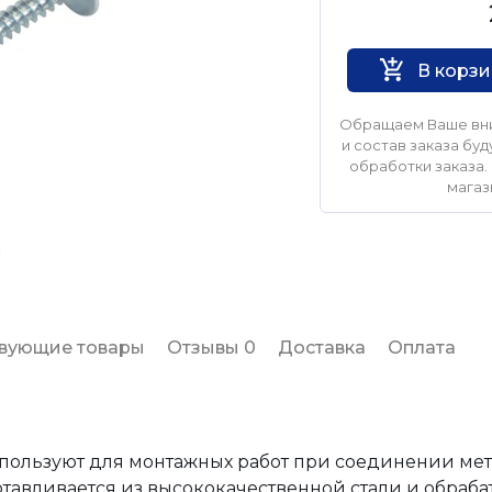
Нет бренда
В корз
Обращаем Ваше вни
и состав заказа б
обработки заказа. 
магаз
твующие товары
Отзывы 0
Доставка
Оплата
спользуют для монтажных работ при соединении ме
отавливается из высококачественной стали и обраба