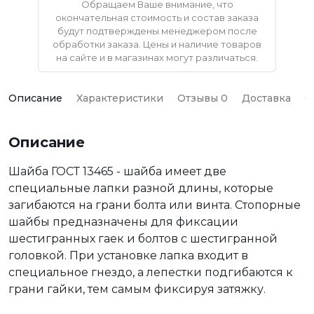
Обращаем Ваше внимание, что
окончательная стоимость и состав заказа
будут подтверждены менеджером после
обработки заказа. Цены и наличие товаров
на сайте и в магазинах могут различаться.
Описание
Характеристики
Отзывы 0
Доставка
О
Описание
Шайба ГОСТ 13465 - шайба имеет две
специальные лапки разной длины, которые
загибаются на грани болта или винта. Стопорные
шайбы предназначены для фиксации
шестигранных гаек и болтов с шестигранной
головкой. При установке лапка входит в
специальное гнездо, а лепестки подгибаются к
грани гайки, тем самым фиксируя затяжку.