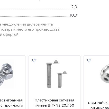
2,0
10,9
ез уведомления дилера менять
товара и место его производства.
ой офертой
естигранная
Пластиковая сетчатая
Рым-гайка 
сс прочности
гильза BIT-NS 20х130
оцинкова