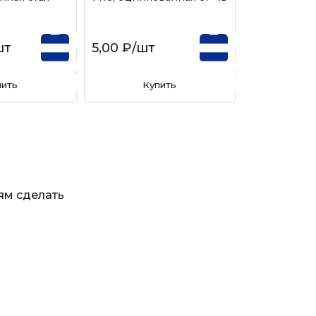
шт
5,00 ₽
/шт
пить
Купить
ям сделать