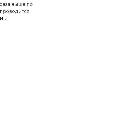
 раза выше по
 проводится
и и