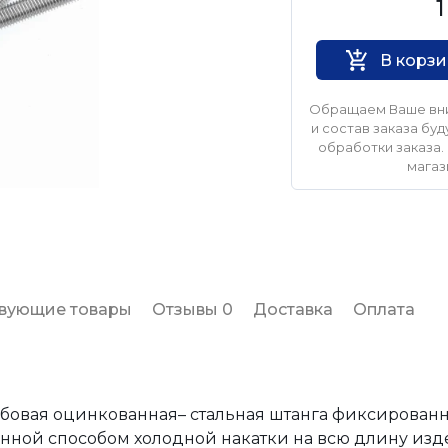
Нет бренда
1
В корз
Обращаем Ваше вни
и состав заказа б
обработки заказа. 
магаз
твующие товары
Отзывы 0
Доставка
Оплата
ьбовая оцинкованная– стальная штанга фиксирован
нной способом холодной накатки на всю длину изд