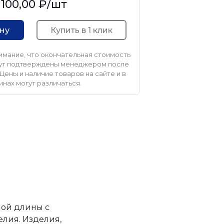
 100,00 ₽
/шт
Купить в 1 клик
ину
мание, что окончательная стоимость
удут подтверждены менеджером после
Цены и наличие товаров на сайте и в
инах могут различаться.
ной длины с
елия. Изделия,