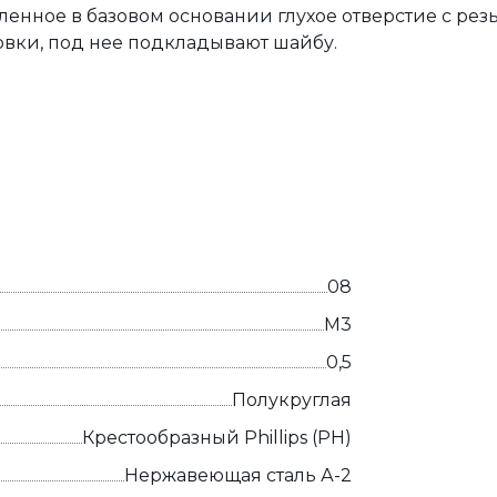
ленное в базовом основании глухое отверстие с рез
вки, под нее подкладывают шайбу.
08
М3
0,5
Полукруглая
Крестообразный Phillips (PH)
Нержавеющая сталь А-2