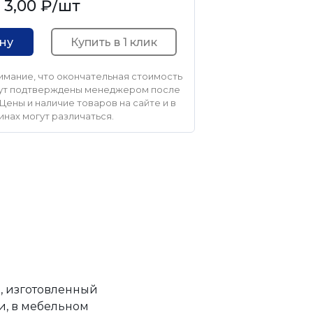
3,00 ₽
/шт
Купить в 1 клик
ину
мание, что окончательная стоимость
удут подтверждены менеджером после
Цены и наличие товаров на сайте и в
инах могут различаться.
, изготовленный
и, в мебельном