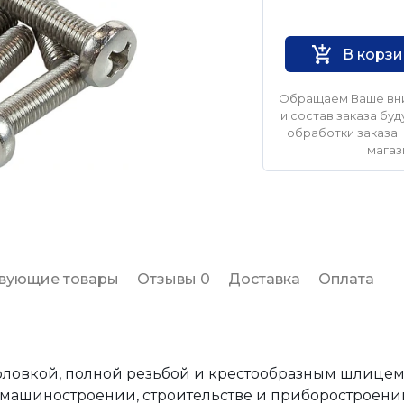
Нет бренда
В корз
Обращаем Ваше вни
и состав заказа б
обработки заказа. 
магаз
твующие товары
Отзывы 0
Доставка
Оплата
головкой, полной резьбой и крестообразным шлицем
в машиностроении, строительстве и приборостроени