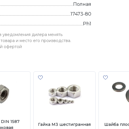
Полная
17473-80
Ph1
ез уведомления дилера менять
товара и место его производства.
ой офертой
 DIN 1587
Гайка М3 шестигранная
Шайба плос
чковая