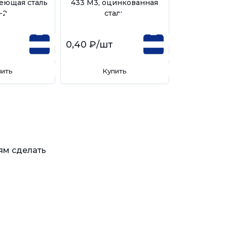
еющая сталь
433 М3, оцинкованная
-2
сталь
0,40 ₽
/шт
пить
Купить
ям сделать