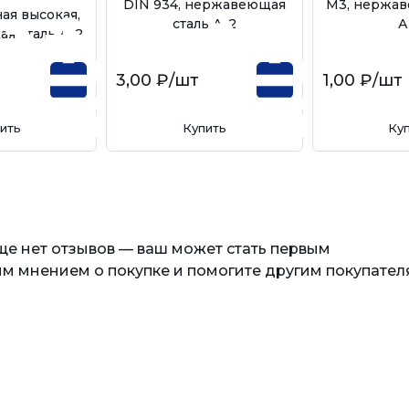
DIN 934, нержавеющая
М3, нержав
ая высокая,
сталь А-2
А
я сталь А-2
3,00 ₽
/шт
1,00 ₽
/шт
ить
Купить
Ку
еще нет отзывов — ваш может стать первым
м мнением о покупке и помогите другим покупател