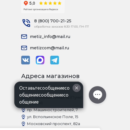
8 (800) 700-21-25
обработка заказов 8:30-17:00, ПН-ПТ
metiz_info@mail.ru
metizcom@mail.ru
Адреса магазинов
Оставьтесообщениесо
г. Ярославль
общениесообщениесо
ул. Промышленная 1Б (Пункт
общение
выдачи)
пр. Машиностроителей, 7
ул. Вспольинское Поле, 15
Московский проспект, 82а