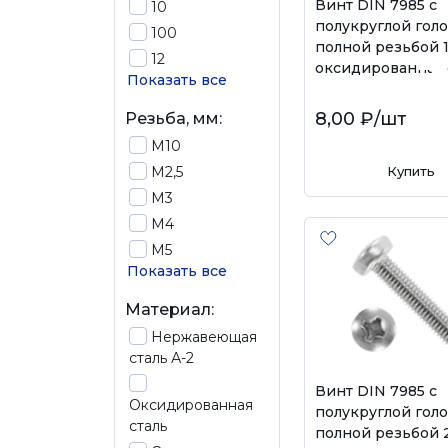
Винт DIN 7985 с
10
полукруглой гол
100
полной резьбой 1
12
оксидированная 
Показать все
8,00 ₽
/шт
Резьба, мм:
М10
М2,5
Купить
М3
М4
М5
Показать все
Материал:
Нержавеющая
сталь А-2
Винт DIN 7985 с
Оксидированная
полукруглой гол
сталь
полной резьбой 2