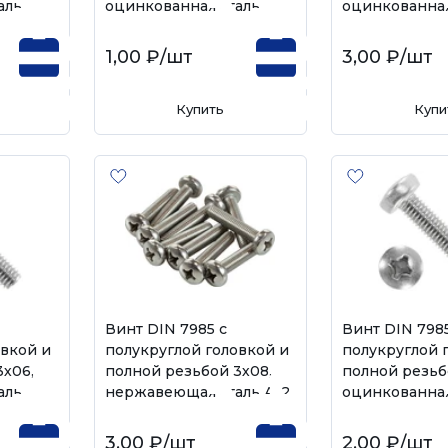
аль
оцинкованная сталь
оцинкованная
1,00 ₽
/шт
3,00 ₽
/шт
Купить
Купи
Винт DIN 7985 с
Винт DIN 7985
овкой и
полукруглой головкой и
полукруглой 
3х06,
полной резьбой 3х08,
полной резьб
аль
нержавеющая сталь А-2
оцинкованная
3,00 ₽
/шт
2,00 ₽
/шт