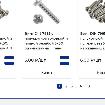
Винт DIN 7985 с
Винт DIN 7985
овкой и
полукруглой головкой и
полукруглой 
3х30,
полной резьбой 3х30,
полной резьб
ль А-2
оцинкованная сталь
нержавеющая 
3,00 ₽
/шт
6,00 ₽
/шт
Купить
Купи
2
3
...
4
1