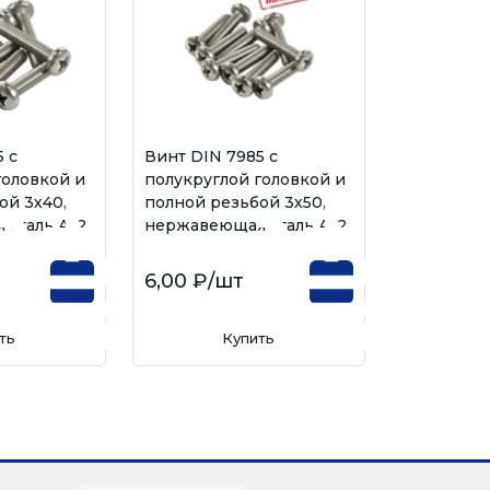
 с
Винт DIN 7985 с
головкой и
полукруглой головкой и
ой 3х40,
полной резьбой 3х50,
сталь А-2
нержавеющая сталь А-2
6,00 ₽
/шт
ть
Купить