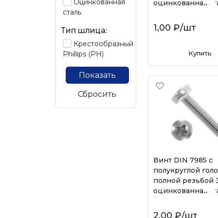
Оцинкованная
оцинкованная ст
сталь
1,00 ₽
/шт
Тип шлица:
Крестообразный
Купить
Phillips (PH)
Показать
Сбросить
Винт DIN 7985 с
полукруглой гол
полной резьбой 
оцинкованная ст
2,00 ₽
/шт