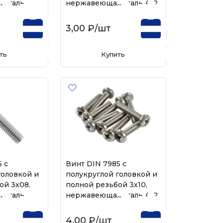
 сталь
нержавеющая сталь А-2
3,00 ₽
/шт
ть
Купить
 с
Винт DIN 7985 с
головкой и
полукруглой головкой и
ой 3х08,
полной резьбой 3х10,
 сталь
нержавеющая сталь А-2
4,00 ₽
/шт