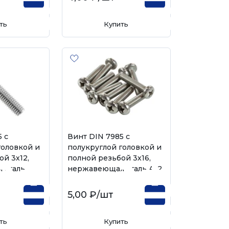
ть
Купить
 с
Винт DIN 7985 с
головкой и
полукруглой головкой и
й 3х12,
полной резьбой 3х16,
 сталь
нержавеющая сталь А-2
5,00 ₽
/шт
ть
Купить