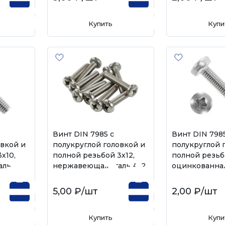
Купить
Купи
Винт DIN 7985 с
Винт DIN 7985
овкой и
полукруглой головкой и
полукруглой 
х10,
полной резьбой 3х12,
полной резьбо
аль
нержавеющая сталь А-2
оцинкованная
5,00 ₽
/шт
2,00 ₽
/шт
Купить
Купи